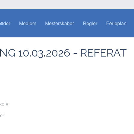
etider
Medlem
Mesterskaber
Regler
Ferieplan
 10.03.2026 - REFERAT
kole
er