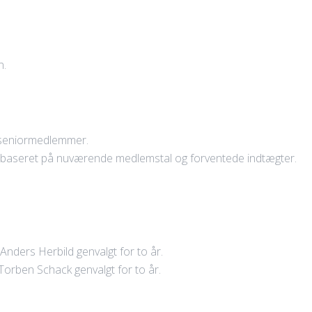
n.
or seniormedlemmer.
. baseret på nuværende medlemstal og forventede indtægter.
ders Herbild genvalgt for to år.
Torben Schack genvalgt for to år.