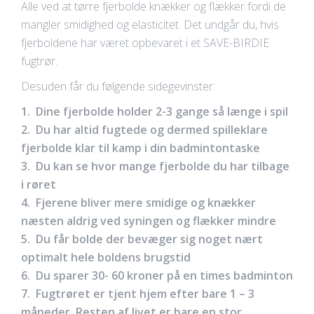
Alle ved at tørre fjerbolde knækker og flækker fordi de
mangler smidighed og elasticitet. Det undgår du, hvis
fjerboldene har været opbevaret i et SAVE-BIRDIE
fugtrør.
Desuden får du følgende sidegevinster:
1. Dine fjerbolde holder 2-3 gange så længe i spil
2. Du har altid fugtede og dermed spilleklare
fjerbolde klar til kamp i din badmintontaske
3. Du kan se hvor mange fjerbolde du har tilbage
i røret
4. Fjerene bliver mere smidige og knækker
næsten aldrig ved syningen og flækker mindre
5. Du får bolde der bevæger sig noget nært
optimalt hele boldens brugstid
6. Du sparer 30- 60 kroner på en times badminton
7. Fugtrøret er tjent hjem efter bare 1 – 3
måneder. Resten af livet er bare en stor