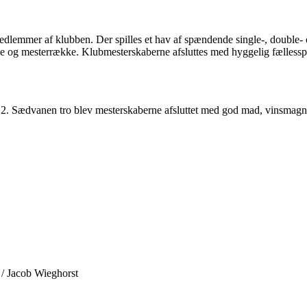
 medlemmer af klubben. Der spilles et hav af spændende single-, doubl
ke og mesterrække. Klubmesterskaberne afsluttes med hyggelig fællessp
 12. Sædvanen tro blev mesterskaberne afsluttet med god mad, vinsmag
/ Jacob Wieghorst