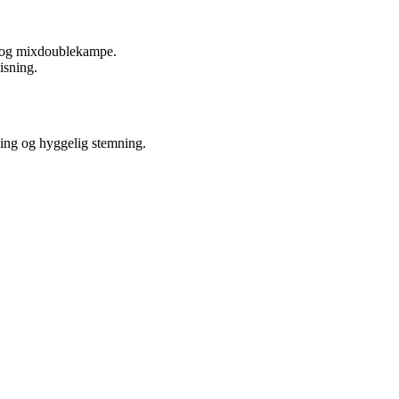
e- og mixdoublekampe.
isning.
ning og hyggelig stemning.