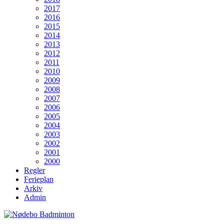
2017
2016
2015
2014
2013
2012
2011
2010
2009
2008
2007
2006
2005
2004
2003
2002
2001
2000
Regler
Ferieplan
Arkiv
Admin