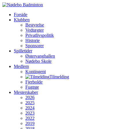
Forside
Klubben
Bestyrelse
Vedtægter
Privatlivspolitik
Historie
Sponsorer
Spilletider
Østervanghallen
Nødebo Skole
Medlem
Kontingent
Tilmelding
Fjerbolde
Fugtrør
Mesterskaber
2026
2025
2024
2023
2022
2019
2018