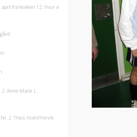
april fra klokken 12. Hvor vi
ggård
en
n
 2: Anne-Marie L.
Nr. 2: Theis Holm/Henrik