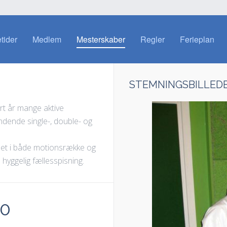
etider
Medlem
Mesterskaber
Regler
Ferieplan
STEMNINGSBILLEDE
rt år mange aktive
ndende single-, double- og
let i både motionsrække og
yggelig fællesspisning.
0